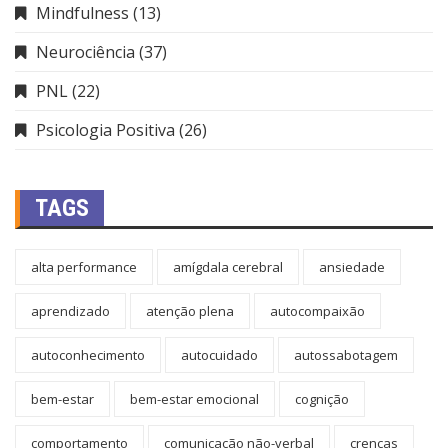
Mindfulness
(13)
Neurociência
(37)
PNL
(22)
Psicologia Positiva
(26)
TAGS
alta performance
amígdala cerebral
ansiedade
aprendizado
atenção plena
autocompaixão
autoconhecimento
autocuidado
autossabotagem
bem-estar
bem-estar emocional
cognição
comportamento
comunicação não-verbal
crenças