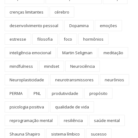
crenças limitantes
cérebro
desenvolvimento pessoal
Dopamina
emoções
estresse
filosofia
foco
hormônios
inteligência emocional
Martin Seligman
meditação
mindfulness
mindset
Neurociência
Neuroplasticidade
neurotransmissores
neurônios
PERMA
PNL
produtividade
propósito
psicologia positiva
qualidade de vida
reprogramação mental
resiliência
saúde mental
Shauna Shapiro
sistema límbico
sucesso