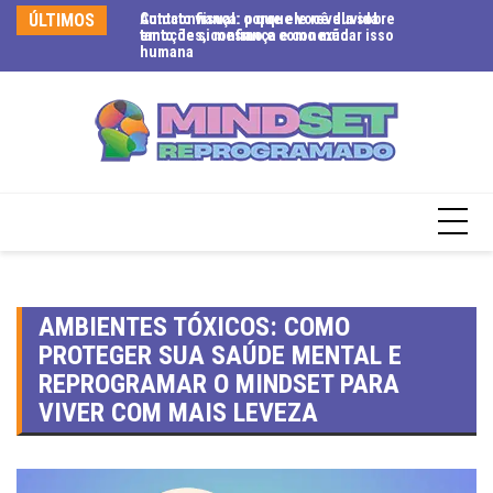
ÚLTIMOS
Contato visual: o que ele revela sobre
Autoconfiança: porque você duvida
Ex
emoções, confiança e conexão
tanto de si mesmo e como mudar isso
se
humana
te
AMBIENTES TÓXICOS: COMO
PROTEGER SUA SAÚDE MENTAL E
REPROGRAMAR O MINDSET PARA
VIVER COM MAIS LEVEZA