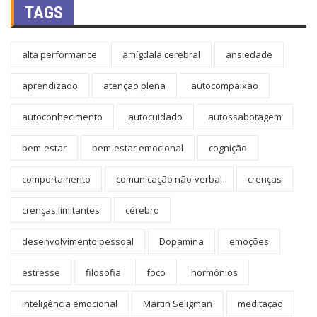
TAGS
alta performance
amígdala cerebral
ansiedade
aprendizado
atenção plena
autocompaixão
autoconhecimento
autocuidado
autossabotagem
bem-estar
bem-estar emocional
cognição
comportamento
comunicação não-verbal
crenças
crenças limitantes
cérebro
desenvolvimento pessoal
Dopamina
emoções
estresse
filosofia
foco
hormônios
inteligência emocional
Martin Seligman
meditação