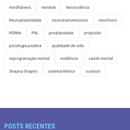
mindfulness
mindset
Neurociência
Neuroplasticidade
neurotransmissores
neurônios
PERMA
PNL
produtividade
propósito
psicologia positiva
qualidade de vida
reprogramação mental
resiliência
saúde mental
Shauna Shapiro
sistema límbico
sucesso
POSTS RECENTES