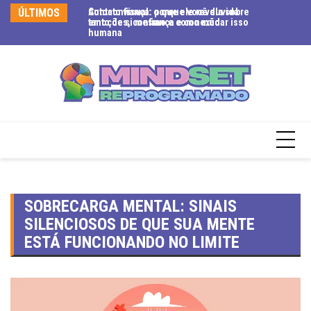
ÚLTIMOS
Contato visual: o que ele revela sobre
Autoconfiança: porque você duvida
Ex
emoções, confiança e conexão
tanto de si mesmo e como mudar isso
se
humana
te
SOBRECARGA MENTAL: SINAIS
SILENCIOSOS DE QUE SUA MENTE
ESTÁ FUNCIONANDO NO LIMITE