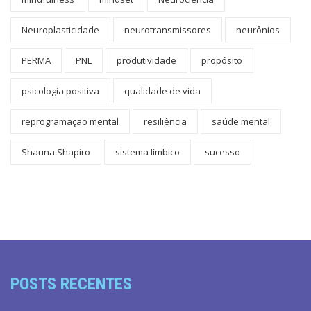
Neuroplasticidade
neurotransmissores
neurônios
PERMA
PNL
produtividade
propósito
psicologia positiva
qualidade de vida
reprogramação mental
resiliência
saúde mental
Shauna Shapiro
sistema límbico
sucesso
POSTS RECENTES