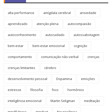
alta performance
amígdala cerebral
ansiedade
aprendizado
atenção plena
autocompaixão
autoconhecimento
autocuidado
autossabotagem
bem-estar
bem-estar emocional
cognição
comportamento
comunicação não-verbal
crenças
crenças limitantes
cérebro
desenvolvimento pessoal
Dopamina
emoções
estresse
filosofia
foco
hormônios
inteligência emocional
Martin Seligman
meditação
mindfulness
mindset
Neurociência