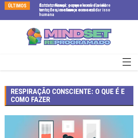
ÚLTIMOS
Contato visual: o que ele revela sobre
Autoconfiança: porque você duvida
Ex
emoções, confiança e conexão
tanto de si mesmo e como mudar isso
se
humana
te
RESPIRAÇÃO CONSCIENTE: O QUE É E
COMO FAZER