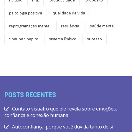
psicologia positiva
qualidade de vida
reprogramação mental
resiliência
saúde mental
Shauna Shapiro
sistema límbico
sucesso
POSTS RECENTES
Contato visual: o que ele revela sobre emoções,
confiança e conexão humana
Autoconfiança: porque você duvida tanto de si