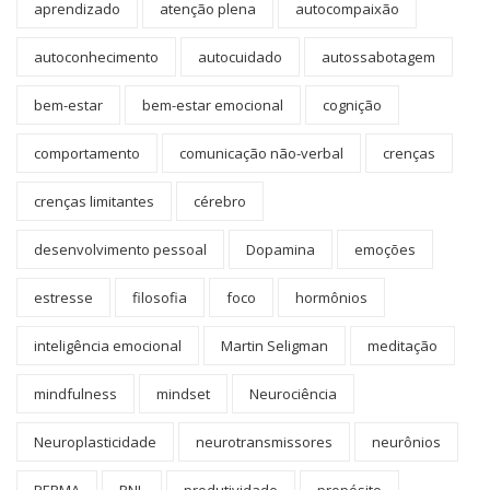
aprendizado
atenção plena
autocompaixão
autoconhecimento
autocuidado
autossabotagem
bem-estar
bem-estar emocional
cognição
comportamento
comunicação não-verbal
crenças
crenças limitantes
cérebro
desenvolvimento pessoal
Dopamina
emoções
estresse
filosofia
foco
hormônios
inteligência emocional
Martin Seligman
meditação
mindfulness
mindset
Neurociência
Neuroplasticidade
neurotransmissores
neurônios
PERMA
PNL
produtividade
propósito