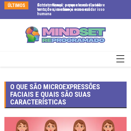
ÚLTIMOS
Contato visual: o que ele revela sobre
Autoconfiança: porque você duvida
Ex
emoções, confiança e conexão
tanto de si mesmo e como mudar isso
se
humana
te
O QUE SÃO MICROEXPRESSÕES
FACIAIS E QUAIS SÃO SUAS
CARACTERÍSTICAS