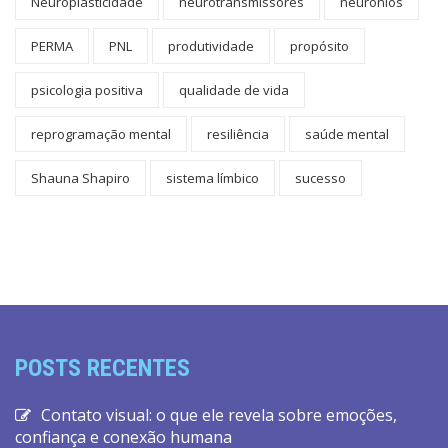
Neuroplasticidade
neurotransmissores
neurônios
PERMA
PNL
produtividade
propósito
psicologia positiva
qualidade de vida
reprogramação mental
resiliência
saúde mental
Shauna Shapiro
sistema límbico
sucesso
POSTS RECENTES
Contato visual: o que ele revela sobre emoções,
confiança e conexão humana