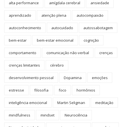
alta performance
amígdala cerebral
ansiedade
aprendizado
atenção plena
autocompaixão
autoconhecimento
autocuidado
autossabotagem
bem-estar
bem-estar emocional
cognição
comportamento
comunicação não-verbal
crenças
crenças limitantes
cérebro
desenvolvimento pessoal
Dopamina
emoções
estresse
filosofia
foco
hormônios
inteligência emocional
Martin Seligman
meditação
mindfulness
mindset
Neurociência