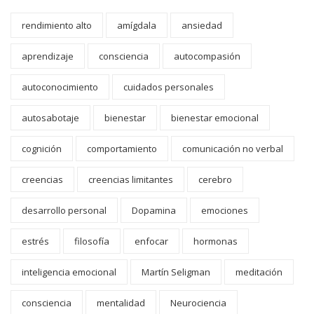
rendimiento alto
amígdala
ansiedad
aprendizaje
consciencia
autocompasión
autoconocimiento
cuidados personales
autosabotaje
bienestar
bienestar emocional
cognición
comportamiento
comunicación no verbal
creencias
creencias limitantes
cerebro
desarrollo personal
Dopamina
emociones
estrés
filosofía
enfocar
hormonas
inteligencia emocional
Martín Seligman
meditación
consciencia
mentalidad
Neurociencia