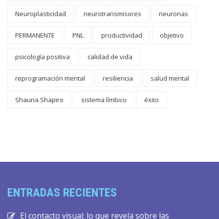
Neuroplasticidad
neurotransmisores
neuronas
PERMANENTE
PNL
productividad
objetivo
psicología positiva
calidad de vida
reprogramación mental
resiliencia
salud mental
Shauna Shapiro
sistema límbico
éxito
ENTRADAS RECIENTES
El contacto visual: lo que revela sobre las