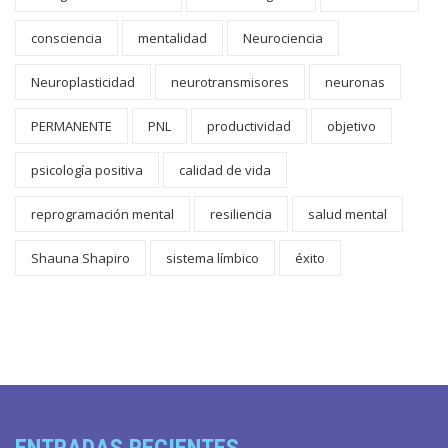
consciencia
mentalidad
Neurociencia
Neuroplasticidad
neurotransmisores
neuronas
PERMANENTE
PNL
productividad
objetivo
psicología positiva
calidad de vida
reprogramación mental
resiliencia
salud mental
Shauna Shapiro
sistema límbico
éxito
ENTRADAS RECIENTES