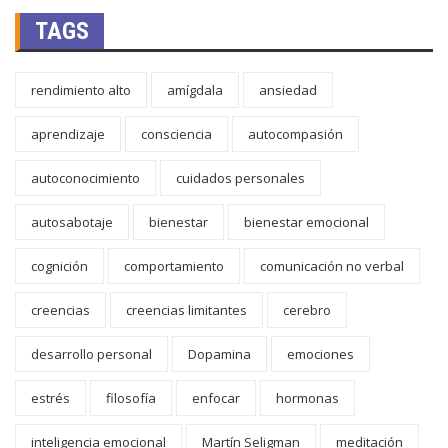
TAGS
rendimiento alto
amígdala
ansiedad
aprendizaje
consciencia
autocompasión
autoconocimiento
cuidados personales
autosabotaje
bienestar
bienestar emocional
cognición
comportamiento
comunicación no verbal
creencias
creencias limitantes
cerebro
desarrollo personal
Dopamina
emociones
estrés
filosofía
enfocar
hormonas
inteligencia emocional
Martín Seligman
meditación