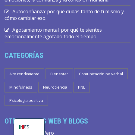
Autoconfianza: por qué dudas tanto de ti mismo y
cómo cambiar eso.
Agotamiento mental: por qué te sientes
emocionalmente agotado todo el tiempo
CATEGORÍAS
Alto rendimiento
Bienestar
Comunicación no verbal
Mindfulness
Neurociencia
PNL
Psicología positiva
EN
PT_BR
OTROS SITIOS WEB Y BLOGS
ES
TudoVero