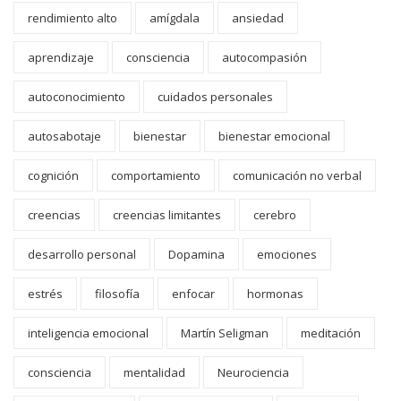
rendimiento alto
amígdala
ansiedad
aprendizaje
consciencia
autocompasión
autoconocimiento
cuidados personales
autosabotaje
bienestar
bienestar emocional
cognición
comportamiento
comunicación no verbal
creencias
creencias limitantes
cerebro
desarrollo personal
Dopamina
emociones
estrés
filosofía
enfocar
hormonas
inteligencia emocional
Martín Seligman
meditación
consciencia
mentalidad
Neurociencia