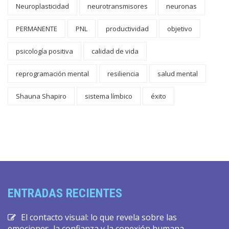
Neuroplasticidad
neurotransmisores
neuronas
PERMANENTE
PNL
productividad
objetivo
psicología positiva
calidad de vida
reprogramación mental
resiliencia
salud mental
Shauna Shapiro
sistema límbico
éxito
ENTRADAS RECIENTES
El contacto visual: lo que revela sobre las
emociones, la confianza y la conexión humana.