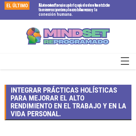
EL ÚLTIMO
El contacto visual: lo que revela sobre
Autoconfianza: por qué dudas tanto de
Ag
las emociones, la confianza y la
ti mismo y cómo cambiar eso.
si
conexión humana.
to
INTEGRAR PRÁCTICAS HOLÍSTICAS
PARA MEJORAR EL ALTO
RENDIMIENTO EN EL TRABAJO Y EN LA
VIDA PERSONAL.