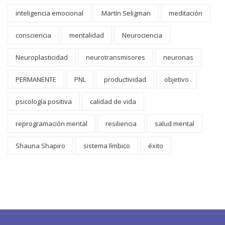
inteligencia emocional
Martín Seligman
meditación
consciencia
mentalidad
Neurociencia
Neuroplasticidad
neurotransmisores
neuronas
PERMANENTE
PNL
productividad
objetivo
psicología positiva
calidad de vida
reprogramación mental
resiliencia
salud mental
Shauna Shapiro
sistema límbico
éxito