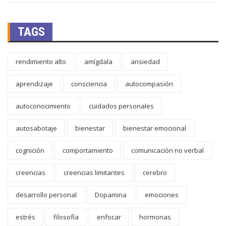
TAGS
rendimiento alto
amígdala
ansiedad
aprendizaje
consciencia
autocompasión
autoconocimiento
cuidados personales
autosabotaje
bienestar
bienestar emocional
cognición
comportamiento
comunicación no verbal
creencias
creencias limitantes
cerebro
desarrollo personal
Dopamina
emociones
estrés
filosofía
enfocar
hormonas