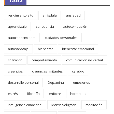
TAGS
rendimiento alto
amígdala
ansiedad
aprendizaje
consciencia
autocompasión
autoconocimiento
cuidados personales
autosabotaje
bienestar
bienestar emocional
cognición
comportamiento
comunicación no verbal
creencias
creencias limitantes
cerebro
desarrollo personal
Dopamina
emociones
estrés
filosofía
enfocar
hormonas
inteligencia emocional
Martín Seligman
meditación