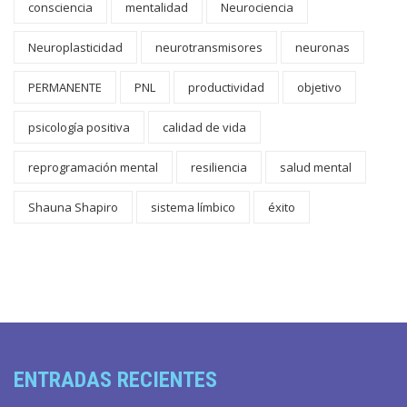
consciencia
mentalidad
Neurociencia
Neuroplasticidad
neurotransmisores
neuronas
PERMANENTE
PNL
productividad
objetivo
psicología positiva
calidad de vida
reprogramación mental
resiliencia
salud mental
Shauna Shapiro
sistema límbico
éxito
ENTRADAS RECIENTES