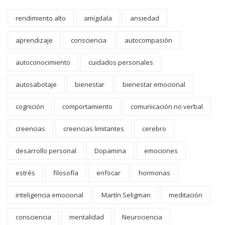
rendimiento alto
amígdala
ansiedad
aprendizaje
consciencia
autocompasión
autoconocimiento
cuidados personales
autosabotaje
bienestar
bienestar emocional
cognición
comportamiento
comunicación no verbal
creencias
creencias limitantes
cerebro
desarrollo personal
Dopamina
emociones
estrés
filosofía
enfocar
hormonas
inteligencia emocional
Martín Seligman
meditación
consciencia
mentalidad
Neurociencia