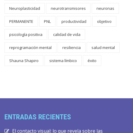
Neuroplasticidad
neurotransmisores
neuronas
PERMANENTE
PNL
productividad
objetivo
psicología positiva
calidad de vida
reprogramación mental
resiliencia
salud mental
Shauna Shapiro
sistema límbico
éxito
ENTRADAS RECIENTES
El contacto visual: lo que revela sobre las