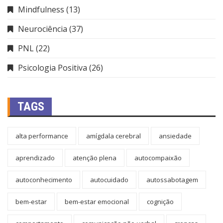
Mindfulness
(13)
Neurociência
(37)
PNL
(22)
Psicologia Positiva
(26)
TAGS
alta performance
amígdala cerebral
ansiedade
aprendizado
atenção plena
autocompaixão
autoconhecimento
autocuidado
autossabotagem
bem-estar
bem-estar emocional
cognição