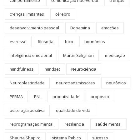
comportamento
comunicação não-verbal
crenças
crenças limitantes
cérebro
desenvolvimento pessoal
Dopamina
emoções
estresse
filosofia
foco
hormônios
inteligência emocional
Martin Seligman
meditação
mindfulness
mindset
Neurociência
Neuroplasticidade
neurotransmissores
neurônios
PERMA
PNL
produtividade
propósito
psicologia positiva
qualidade de vida
reprogramação mental
resiliência
saúde mental
Shauna Shapiro
sistema límbico
sucesso