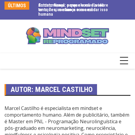
ÚLTIMOS
Contato visual: o que ele revela sobre
Autoconfiança: porque você duvida
Ex
emoções, confiança e conexão
tanto de si mesmo e como mudar isso
se
humana
te
AUTOR:
MARCEL CASTILHO
Marcel Castilho é especialista em mindset e
comportamento humano. Além de publicitário, também
é Master em PNL - Programação Neurolinguística e
pós-graduado em neuromarketing, neurociência,
mindfulness e psicologia positiva. Como proprietário e