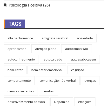
Psicologia Positiva
(26)
TAGS
alta performance
amígdala cerebral
ansiedade
aprendizado
atenção plena
autocompaixão
autoconhecimento
autocuidado
autossabotagem
bem-estar
bem-estar emocional
cognição
comportamento
comunicação não-verbal
crenças
crenças limitantes
cérebro
desenvolvimento pessoal
Dopamina
emoções