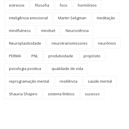
estresse
filosofia
foco
hormônios
inteligência emocional
Martin Seligman
meditação
mindfulness
mindset
Neurociência
Neuroplasticidade
neurotransmissores
neurônios
PERMA
PNL
produtividade
propósito
psicologia positiva
qualidade de vida
reprogramação mental
resiliência
saúde mental
Shauna Shapiro
sistema límbico
sucesso