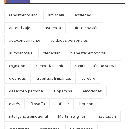
rendimiento alto
amígdala
ansiedad
aprendizaje
consciencia
autocompasión
autoconocimiento
cuidados personales
autosabotaje
bienestar
bienestar emocional
cognición
comportamiento
comunicación no verbal
creencias
creencias limitantes
cerebro
desarrollo personal
Dopamina
emociones
estrés
filosofía
enfocar
hormonas
inteligencia emocional
Martín Seligman
meditación
consciencia
mentalidad
Neurociencia