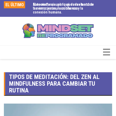
EL ÚLTIMO
El contacto visual: lo que revela sobre
Autoconfianza: por qué dudas tanto de
Ag
las emociones, la confianza y la
ti mismo y cómo cambiar eso.
si
conexión humana.
to
TIPOS DE MEDITACIÓN: DEL ZEN AL
MINDFULNESS PARA CAMBIAR TU
RUTINA