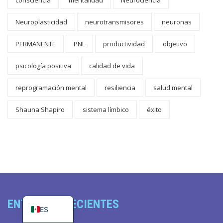
Neuroplasticidad
neurotransmisores
neuronas
PERMANENTE
PNL
productividad
objetivo
psicología positiva
calidad de vida
reprogramación mental
resiliencia
salud mental
Shauna Shapiro
sistema límbico
éxito
EN
PT_BR
ENTRADAS RECIENTES
ES